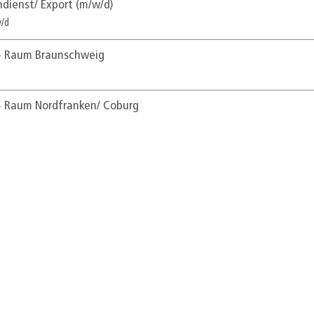
ndienst/ Export (m/w/d)
w/d
 - Raum Braunschweig
 - Raum Nordfranken/ Coburg