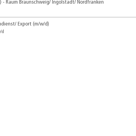
d) - Raum Braunschweig/ Ingolstadt/ Nordfranken
ndienst/ Export (m/w/d)
w/d