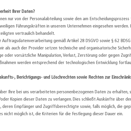
erheit Ihrer Daten?
en nur von der Personalabteilung sowie den am Entscheidungsprozess f
jeweiligen Führungskräften in unserem Unternehmen eingesehen werden.
eiligten vertraulich behandelt.
 Auftragsdatenverarbeitung gemäß Artikel 28 DSGVO sowie § 62 BDSG n
ir als auch der Provider setzen technische und organisatorische Sicher
e oder vorsätzliche Manipulation, Verlust, Zerstörung oder gegen Zugri
aßnahmen werden entsprechend der technologischen Entwicklung fortlau
Auskunfts-, Berichtigungs- und Löschrechten sowie Rechten zur Einschrän
über Ihre bei uns verarbeiteten personenbezogenen Daten zu erhalten, 
der Kopien dieser Daten zu verlangen. Dies schließt Auskünfte über de
 deren Empfänger und Zugriffsberechtigte sowie, falls möglich, die ge
s nicht möglich ist, die Kriterien für die Festlegung dieser Dauer ein.