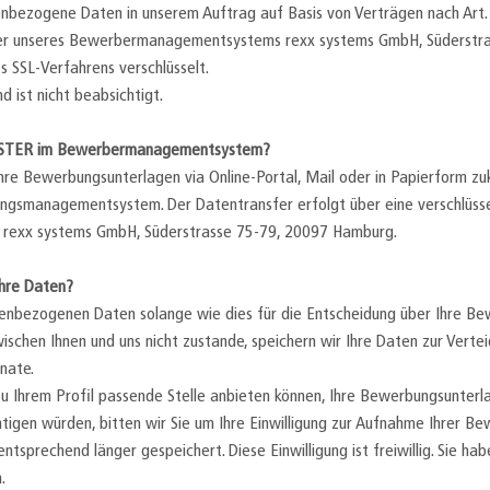
nbezogene Daten in unserem Auftrag auf Basis von Verträgen nach Art.
ter unseres Bewerbermanagementsystems rexx systems GmbH, Süderstr
s SSL-Verfahrens verschlüsselt.
nd ist nicht beabsichtigt.
EUSTER im Bewerbermanagementsystem?
hre Bewerbungsunterlagen via Online-Portal, Mail oder in Papierform zu
ngsmanagementsystem. Der Datentransfer erfolgt über eine verschlüsse
rs rexx systems GmbH, Süderstrasse 75-79, 20097 Hamburg.
hre Daten?
enbezogenen Daten solange wie dies für die Entscheidung über Ihre Bew
wischen Ihnen und uns nicht zustande, speichern wir Ihre Daten zur Vert
nate.
 zu Ihrem Profil passende Stelle anbieten können, Ihre Bewerbungsunterl
tigen würden, bitten wir Sie um Ihre Einwilligung zur Aufnahme Ihrer B
prechend länger gespeichert. Diese Einwilligung ist freiwillig. Sie hab
.