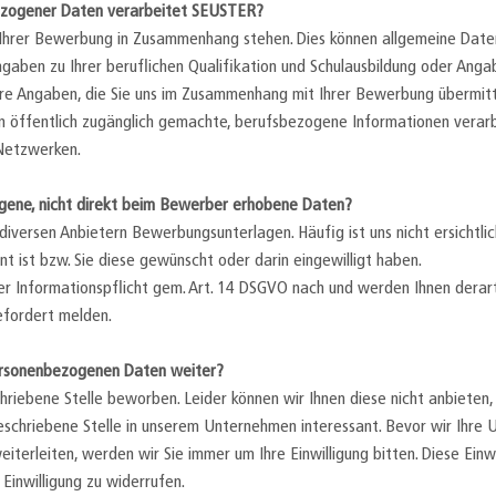
zogener Daten verarbeitet SEUSTER?
 Ihrer Bewerbung in Zusammenhang stehen. Dies können allgemeine Date
ngaben zu Ihrer beruflichen Qualifikation und Schulausbildung oder Anga
ere Angaben, die Sie uns im Zusammenhang mit Ihrer Bewerbung übermitt
n öffentlich zugänglich gemachte, berufsbezogene Informationen verarbe
 Netzwerken.
ne, nicht direkt beim Bewerber erhobene Daten?
iversen Anbietern Bewerbungsunterlagen. Häufig ist uns nicht ersichtli
 ist bzw. Sie diese gewünscht oder darin eingewilligt haben.
r Informationspflicht gem. Art. 14 DSGVO nach und werden Ihnen derar
efordert melden.
ersonenbezogenen Daten weiter?
chriebene Stelle beworben. Leider können wir Ihnen diese nicht anbieten
geschriebene Stelle in unserem Unternehmen interessant. Bevor wir Ihre 
erleiten, werden wir Sie immer um Ihre Einwilligung bitten. Diese Einwill
 Einwilligung zu widerrufen.