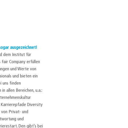
 sogar ausgezeichnet!
 dem Institut für
s Fair Company erfüllen
tungen und Werte von
ionals und bieten ein
ei uns finden
n allen Bereichen, u.a.:
nternehmenskultur
 Karrierepfade Diversity
 von Privat- und
ntwortung und
ierestart. Den gibt’s bei