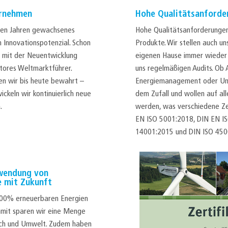
ernehmen
Hohe Qualitätsanforde
elen Jahren gewachsenes
Hohe Qualitätsanforderungen 
 Innovationspotenzial. Schon
Produkte. Wir stellen auch un
r mit der Neuentwicklung
eigenen Hause immer wieder 
ftores Weltmarktführer.
uns regelmäßigen Audits. Ob 
n wir bis heute bewahrt –
Energiemanagement oder Umw
ckeln wir kontinuierlich neue
dem Zufall und wollen auf al
.
werden, was verschiedene Ze
EN ISO 5001:2018, DIN EN I
14001:2015 und DIN ISO 45
wendung von
e mit Zukunft
100% erneuerbaren Energien
amit sparen wir eine Menge
sch und Umwelt. Zudem haben